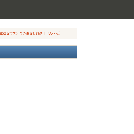
神化改ゼウス》その他皆と雑談【ぺんぺん】