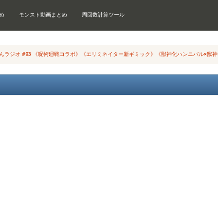
め
モンスト動画まとめ
周回数計算ツール
んラジオ #93 《呪術廻戦コラボ》《エリミネイター新ギミック》《獣神化ハンニバル×獣