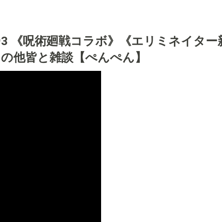
93 《呪術廻戦コラボ》《エリミネイタ
その他皆と雑談【ぺんぺん】